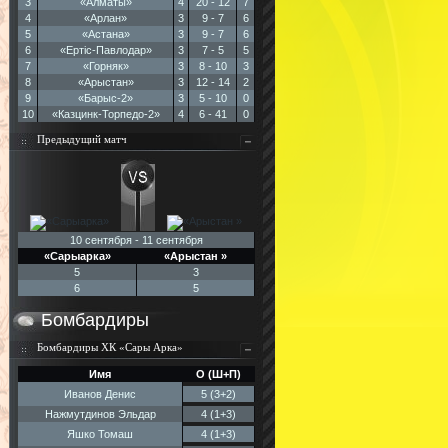
3
«Алматы»
4
20 - 12
7
4
«Арлан»
3
9 - 7
6
5
«Астана»
3
9 - 7
6
6
«Ертic-Павлодар»
3
7 - 5
5
7
«Горняк»
3
8 - 10
3
8
«Арыстан»
3
12 - 14
2
9
«Барыс-2»
3
5 - 10
0
10
«Казцинк-Торпедо-2»
4
6 - 41
0
Предыдущий матч
10 сентября - 11 сентября
«Сарыарка»
«Арыстан »
5
3
6
5
Бомбардиры
Бомбардиры ХК «Сары Арка»
Имя
О (Ш+П)
Иванов Денис
5 (3+2)
Нажмутдинов Эльдар
4 (1+3)
Яшко Томаш
4 (1+3)