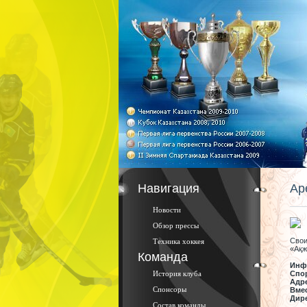
Навигация
Ар
Новости
Обзор прессы
Свои
Техника хоккея
«Ақ
ж
Команда
Инф
История клуба
Спо
Адр
Спонсоры
Вме
Дир
Состав команды