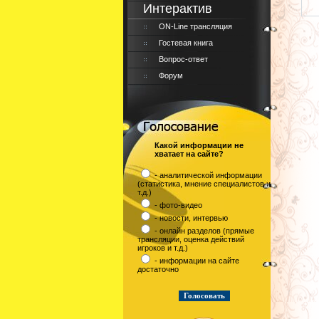
Интерактив
ON-Line трансляция
Гостевая книга
Вопрос-ответ
Форум
Какой информации не
хватает на сайте?
- аналитической информации
(статистика, мнение специалистов и
т.д.)
- фото-видео
- новости, интервью
- онлайн разделов (прямые
трансляции, оценка действий
игроков и т.д.)
- информации на сайте
достаточно