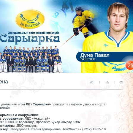
ена
 домашние игры
ХК «
Сарыарка
»
проводит в Ледовом дворце спорта
олтай»
ормация о
сооружении:
ртсооружение:
ЛДС
«
Акжолтай
»
ес:
100009 г. Караганда, проспект
Бухар-Жырау
, 53/А.
стимость:
2500 человек.
ектор:
Желудкова Наталья Григорьевна. Тел/Факс:
+7 (7212) 42-35-10