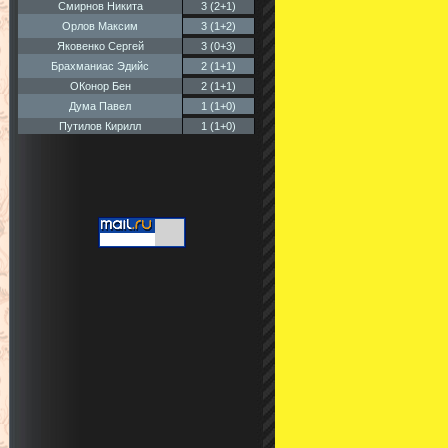
Смирнов Никита
3 (2+1)
Орлов Максим
3 (1+2)
Яковенко Сергей
3 (0+3)
Брахманиас Эдийс
2 (1+1)
ОКонор Бен
2 (1+1)
Дума Павел
1 (1+0)
Путилов Кирилл
1 (1+0)