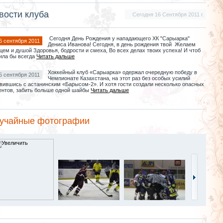
вости клуба
Сегодня 16 Сентября 2011 г.
Сегодня День Рождения у нападающего ХК "Сарыарка"
6 сентября 2011
Дениса Иванова! Сегодня, в день рождения твой Желаем
цем и душой Здоровья, бодрости и смеха, Во всех делах твоих успеха! И чтоб
ила бы всегда
Читать дальше
Хоккейный клуб «Сарыарка» одержал очередную победу в
5 сентября 2011
Чемпионате Казахстана, на этот раз без особых усилий
вившись с астанинским «Барысом-2». И хотя гости создали несколько опасных
нтов, забить больше одной шайбы
Читать дальше
учайные фотографии