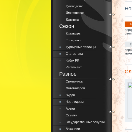
Руководство
Но
Именинники
Контакты
1
Сезон
серд
Календарь
свет
Соперники
1
Турнирные таблицы
спра
моме
Статистика
Кубок РК
Регламент
Сл
Разное
Символика
Фотогалерея
Видео
Чер-лидеры
Арена
Ссылки
Государственные закупки
Вакансии