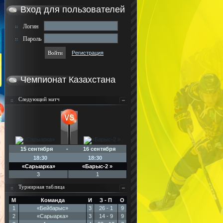
Вход для пользователей
Логин
Пароль
Регистрация
Чемпионат Казахстана
Следующий матч
15 сентября - 16 сентября
18:30
18:30
«Сарыарка»
«Барыс-2 »
3
1
Турнирная таблица
М
Команда
И
З - П
О
1
«Бейбарыс»
3
26 - 1
9
2
«Сарыарка»
3
14 - 9
9