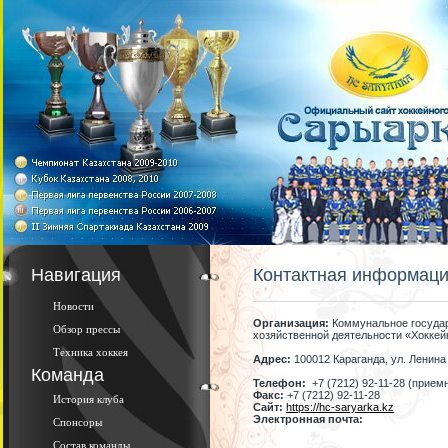
Навигация
Контактная информац
Новости
Организация:
Коммунальное государ
Обзор прессы
хозяйственной деятельности «Хокке
Техника хоккея
Адрес:
100012 Караганда, ул. Ленина 
Команда
Телефон:
+7 (7212) 92-11-28 (приемн
Факс:
+7 (7212) 92-11-28
История клуба
Сайт:
https://hc-saryarka.kz
Электронная почта:
Спонсоры
Состав команды