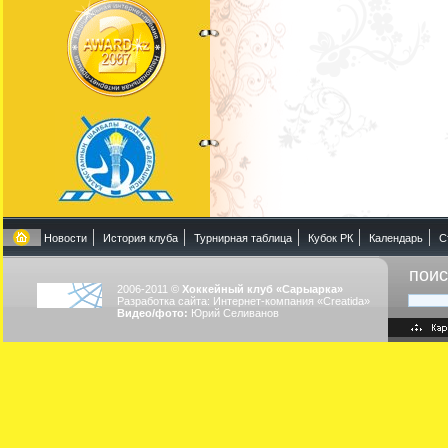
Новости
История клуба
Турнирная таблица
Кубок РК
Календарь
С
поис
2006-2011 ©
Хоккейный клуб «Сарыарка»
Разработка сайта: Интернет-компания «Creatida»
Видео/фото:
Юрий Селиванов