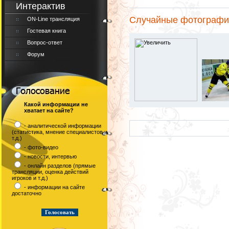
Интерактив
Случайные фотографи
ON-Line трансляция
Гостевая книга
Вопрос-ответ
Форум
Какой информации не
хватает на сайте?
- аналитической информации
(статистика, мнение специалистов и
т.д.)
- фото-видео
- новости, интервью
- онлайн разделов (прямые
трансляции, оценка действий
игроков и т.д.)
- информации на сайте
достаточно