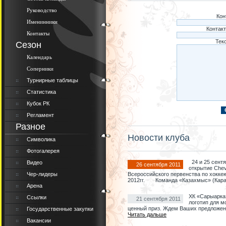
Руководство
Кон
Именинники
Контакт
Контакты
Тек
Сезон
Календарь
Соперники
Турнирные таблицы
Статистика
Кубок РК
Регламент
Разное
Новости клуба
Символика
Фотогалерея
24 и 25 сентя
Видео
26 сентября 2011
открытие Chev
Чер-лидеры
Всероссийского первенства по хокке
2012гг. Команда «Казахмыс» (Кара
Арена
ХК «Сарыарка»
Ссылки
21 сентября 2011
логотип для 
ценный приз. Ждем Ваших предложен
Государственные закупки
Читать дальше
Вакансии