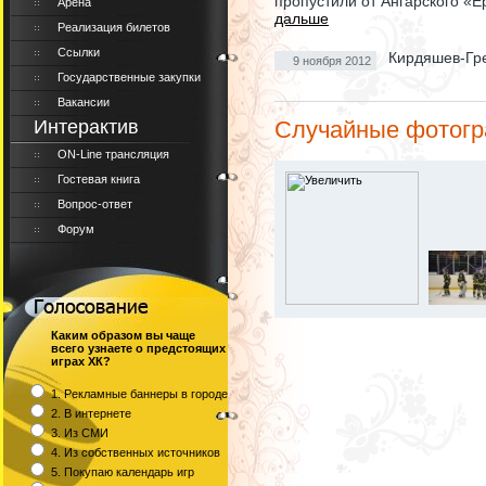
пропустили от Ангарского «Е
Арена
дальше
Реализация билетов
Ссылки
Кирдяшев-Гр
9 ноября 2012
Государственные закупки
Вакансии
Интерактив
Случайные фотог
ON-Line трансляция
Гостевая книга
Вопрос-ответ
Форум
Каким образом вы чаще
всего узнаете о предстоящих
играх ХК?
1. Рекламные баннеры в городе
2. В интернете
3. Из СМИ
4. Из собственных источников
5. Покупаю календарь игр