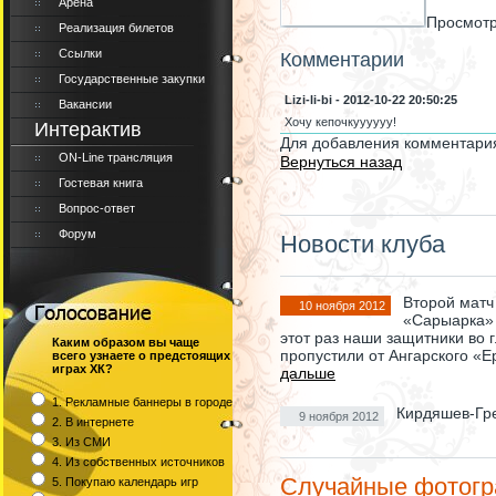
Арена
Просмотр
Реализация билетов
Ссылки
Комментарии
Государственные закупки
Lizi-li-bi - 2012-10-22 20:50:25
Вакансии
Хочу кепочкуууууу!
Интерактив
Для добавления комментария
ON-Line трансляция
Вернуться назад
Гостевая книга
Вопрос-ответ
Форум
Новости клуба
Второй матч
10 ноября 2012
«Сарыарка» 
этот раз наши защитники во 
Каким образом вы чаще
пропустили от Ангарского «Е
всего узнаете о предстоящих
играх ХК?
дальше
1. Рекламные баннеры в городе
Кирдяшев-Гр
9 ноября 2012
2. В интернете
3. Из СМИ
4. Из собственных источников
Случайные фотог
5. Покупаю календарь игр