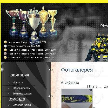
Фотогалерея
Навигация
Атрибутика
Новости
[1]
2
3
...
Да
Обзор прессы
Техника хоккея
Команда
История клуба