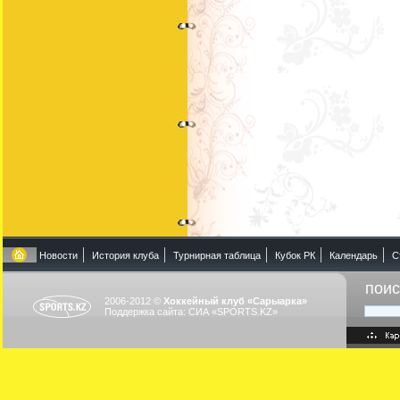
Новости
История клуба
Турнирная таблица
Кубок РК
Календарь
С
поис
2006-2012 ©
Хоккейный клуб «Сарыарка»
Поддержка сайта:
СИА «SPORTS.KZ»