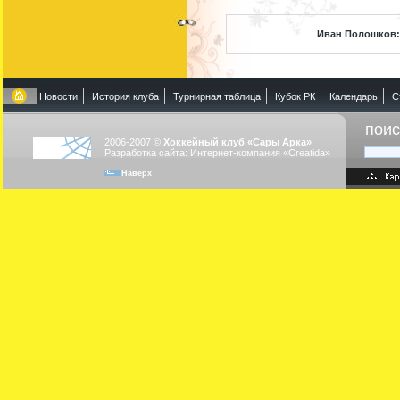
Иван Полошков:
Новости
История клуба
Турнирная таблица
Кубок РК
Календарь
С
поис
2006-2007 ©
Хоккейный клуб «Сары Арка»
Разработка сайта: Интернет-компания «Creatida»
Наверх