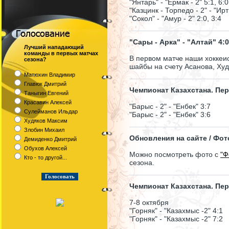
"Янтарь" - "Ермак - 2" 5:1, 6:0
"Казцинк - Торпедо - 2" - "Ирт
"Сокол" - "Амур - 2" 2:0, 3:4
"Сары - Арка" - "Алтай" 4:0
Лучший нападающий
команды в первых матчах
В первом матче наши хоккеи
сезона?
шайбы на счету Асанова, Худ
Матюхин Владимир
Главюк Дмитрий
Чемпионат Казахстана. Пер
Таныгин Евгений
Красавин Алексей
"Барыс - 2" - "Енбек" 3:7
Сулейманов Ильдар
"Барыс - 2" - "Енбек" 3:6
Худяков Максим
Злобин Михаил
Обновления на сайте / Фо
Демиденко Дмитрий
Обухов Алексей
Можно посмотреть фото с
"Ф
Кто - то другой...
сезона.
Чемпионат Казахстана. Пер
7-8 октября
"Горняк" - "Казахмыс -2" 4:1
"Горняк" - "Казахмыс -2" 7:2