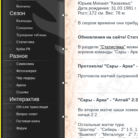
Юрьев Михаил "Казахмыс"
Контакты
Дата рождения: 31.03.1981 г.
Сезон
Рост: 172 см. Вес: 78 кг.
Календарь
В скором времени они прибуд
Соперники
Турнирные таблицы
Обновления на сайте/ Стат
Статистика
В разделе
"Статистика"
можно
Кубок РК
игроков команды "Сары - Арка
Разное
Символика
Протокола/ "Сары - Арка" - 
Фотогалерея
Протокола матчей сыгранной
Чер-лидеры
Арена
Ссылки
Интерактив
"Сары - Арка" - "Алтай" 2:2
ON-Line трансляция
Во втором матче наши хоккеи
Вопрос-ответ
ничья 2:2.
Гостевая книга
Остальные матчи тура:
Форум
"Шахтер" - "Сибирь - 2" 1:5, 1
"Вымпел" - "Металлург - 2" 7: