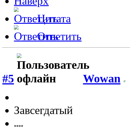
Наверх
Цитата
Ответить
#5
Wowan
Завсегдатый