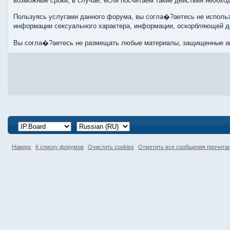
возможные сроки, в случае, если посчитаем такие действия необх
Пользуясь услугами данного форума, вы согла�?аетесь не использ
информации сексуального характера, информации, оскорбляющей 
Вы согла�?аетесь не размещать любые материалы, защищенные ав
Наверх
К списку форумов
Очистить cookies
Отметить все сообщения прочит