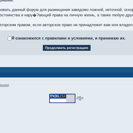
одимыми.
овать данный форум для размещения заведомо ложной, неточной, оскор
достоинства и нару�?ающей права на личную жизнь, а также любую др
торским правом, если авторское право не принадлежит вам или владе
Я ознакомился с правилами и условиями, и принимаю их.
анными
//]]>