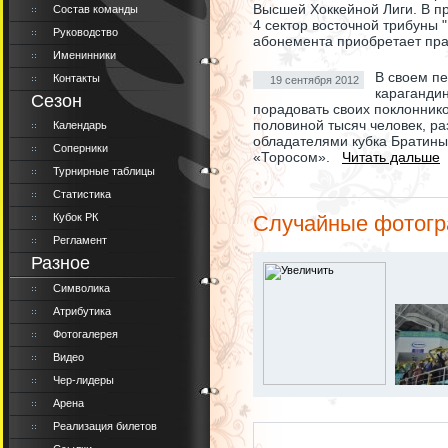
Высшей Хоккейной Лиги. В пр
Состав команды
4 сектор восточной трибуны
Руководство
абонемента приобретает пр
Именинники
В своем п
Контакты
19 сентября 2012
караганди
Сезон
порадовать своих поклоннико
половиной тысяч человек, р
Календарь
обладателями кубка Братины
Соперники
«Торосом».
Читать дальше
Турнирные таблицы
Статистика
Кубок РК
Случайные фотог
Регламент
Разное
Символика
Атрибутика
Фотогалерея
Видео
Чер-лидеры
Арена
Реализация билетов