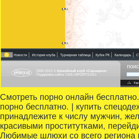
Новости
История клуба
Турнирная таблица
Кубок РК
Календарь
С
поис
2006-2012 ©
Хоккейный клуб «Сарыарка»
Поддержка сайта:
СИА «SPORTS.KZ»
Смотреть порно онлайн бесплатно.
порно бесплатно. | купить спецоде
принадлежите к числу мужчин, же
красивыми проститутками, перейдите
Любимые шлюхи со всего региона г