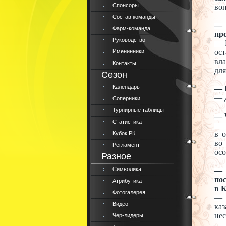
Спонсоры
воп
Состав команды
—
Фарм-команда
пр
Руководство
—
ост
Именинники
вл
Контакты
для
Сезон
Календарь
—
—
Соперники
Турнирные таблицы
—
Статистика
—
в
о
Кубок РК
во
Регламент
осо
Разное
Символика
—
по
Атрибутика
в
К
Фотогалерея
—
Видео
каз
нес
Чер-лидеры