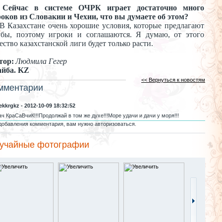
Сейчас в
системе ОЧРК играет достаточно много
роков из
Словакии и
Чехии, что вы
думаете об
этом?
В
Казахстане очень хорошие условия, которые предлагают
убы, поэтому игроки и
соглашаются. Я
думаю, от
этого
ество казахстанской лиги будет только расти.
тор:
Людмила Гегер
йба. KZ
<< Вернуться к новостям
мментарии
ekkrgkz - 2012-10-09 18:32:52
ач КраСаВчиК!!!Продолжай в том же духе!!!Море удачи и дачи у моря!!!
добавления комментария, вам нужно авторизоваться.
учайные фотографии