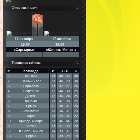
Следующий матч
17 октября - 17 октября
19:00
19:00
«Сарыарка»
«Юность-Минск »
-
-
Турнирная таблица
М
Команда
И
З - П
О
1
ХК ВМФ
13
48 - 35
30
2
Южный Урал
13
40 - 20
30
3
Сарыарка
13
32 - 21
26
4
Нефтяник
12
44 - 30
25
5
Дизель
12
36 - 24
25
6
Динамо
13
47 - 38
25
7
Ермак
11
38 - 31
24
8
Локомотив
13
34 - 31
23
9
Торос
13
29 - 32
22
10
Ариада-Акпарс
13
46 - 44
20
11
Титан
13
31 - 39
20
12
Юность-Минск
14
33 - 31
20
13
Буран
11
39 - 29
18