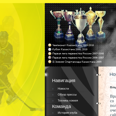
Но
Навигация
Вла
Новости
Обзор прессы
Вр
со
Техника хоккея
по
Команда
о
История клуба
са