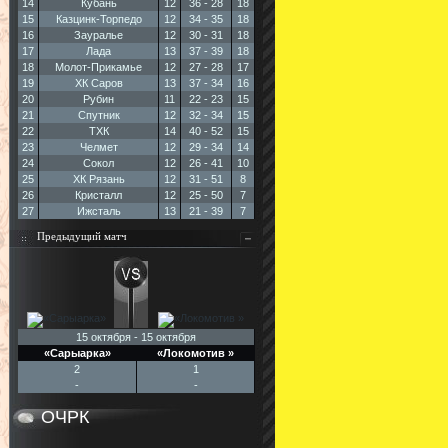
14
Кубань
12
36 - 28
18
15
Казцинк-Торпедо
12
34 - 35
18
16
Зауралье
12
30 - 31
18
17
Лада
13
37 - 39
18
18
Молот-Прикамье
12
27 - 28
17
19
ХК Саров
13
37 - 34
16
20
Рубин
11
22 - 23
15
21
Спутник
12
32 - 34
15
22
ТХК
14
40 - 52
15
23
Челмет
12
29 - 34
14
24
Сокол
12
26 - 41
10
25
ХК Рязань
12
31 - 51
8
26
Кристалл
12
25 - 50
7
27
Ижсталь
13
21 - 39
7
Предыдущий матч
15 октября - 15 октября
«Сарыарка»
«Локомотив »
2
1
-
-
ОЧРК