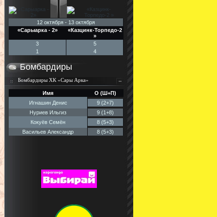
12 октября - 13 октября
«Сарыарка - 2»
«Казцинк-Торпедо-2
»
3
5
1
4
Бомбардиры
Бомбардиры ХК «Сары Арка»
Имя
О (Ш+П)
Игнашин Денис
9 (2+7)
Нуриев Ильгиз
9 (1+8)
Кокуёв Семён
8 (5+3)
Васильев Александр
8 (5+3)