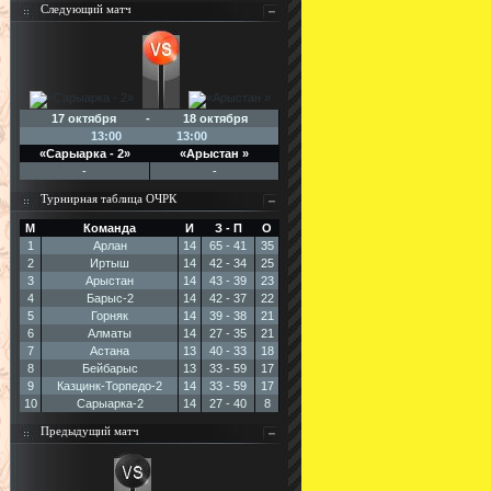
Следующий матч
17 октября - 18 октября
13:00
13:00
«Сарыарка - 2»
«Арыстан »
-
-
Турнирная таблица ОЧРК
М
Команда
И
З - П
О
1
Арлан
14
65 - 41
35
2
Иртыш
14
42 - 34
25
3
Арыстан
14
43 - 39
23
4
Барыс-2
14
42 - 37
22
5
Горняк
14
39 - 38
21
6
Алматы
14
27 - 35
21
7
Астана
13
40 - 33
18
8
Бейбарыс
13
33 - 59
17
9
Казцинк-Торпедо-2
14
33 - 59
17
10
Сарыарка-2
14
27 - 40
8
Предыдущий матч