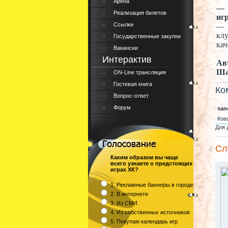
Арена
—
Реализация билетов
иг
Ссылки
—
кл
Государственные закупки
кач
Вакансии
Интерактив
Ав
Ша
ON-Line трансляция
Гостевая книга
Ко
Вопрос-ответ
Форум
san
Ков
Для 
Сл
Каким образом вы чаще
всего узнаете о предстоящих
играх ХК?
1. Рекламные баннеры в городе
2. В интернете
3. Из СМИ
4. Из собственных источников
5. Покупаю календарь игр