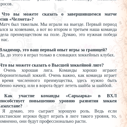
росов.
Что вы
можете сказать о
завершившемся матче
отив
«
Челмета
»
?
Матч был тяжелым. Мы
играли на
выезде. Первый период
ался за
хозяевами, а
вот во
втором и
третьем наша команда
адела преимуществом на
поле. Думаю, это нужная победа
 нас.
Владимир, это ваш первый опыт игры за
границей?
Да, до
этого я
играл только в
словацких хоккейных клубах.
Что вы
можете сказать о
Высшей хоккейной лиге?
Очень хорошая лига. Команды хорошо играют
боронительный хоккей. Очень важно, как команда играет
время численного преимущества, здесь нужно быть
бенно начеку, или в
ворота будет лететь шайба за
шайбой.
Как участие команды
«
Сарыарка
»
в
ВХЛ
способствует повышению уровню развития хоккея
азахстане?
Я
думаю, это сыграет хорошую роль. Ведь если
ахстанские игроки будут играть в
лиге такого уровня, то,
омненно, они будут профессионально расти.