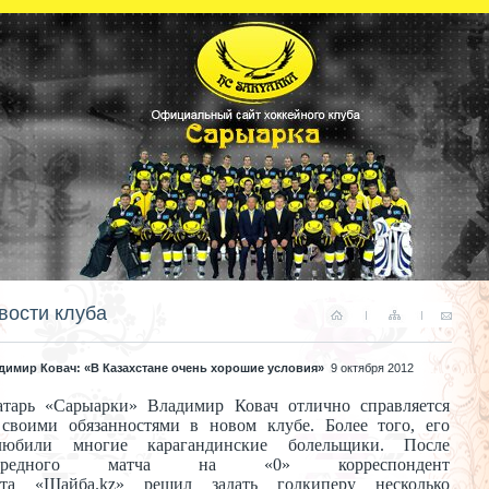
вости клуба
димир Ковач: «В Казахстане очень хорошие условия»
9 октября 2012
атарь
«
Сарыарки
»
Владимир Ковач отлично справляется
своими обязанностями в
новом клубе. Более того, его
любили многие карагандинские болельщики. После
чередного матча на
«
0
»
корреспондент
йта
«
Шайба.kz
»
решил задать голкиперу несколько