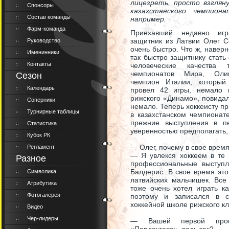
лицезреть, просто взглян
Спонсоры
казахстанского чемпиона
Состав команды
например.
Фарм-команда
Приехавший недавно игр
защитник из Латвии Олег С
Руководство
очень быстро. Что ж, навер
Именинники
так быстро защитнику стать 
Контакты
человеческие качества 
чемпионатов Мира, Оли
Сезон
чемпион Италии, который
Календарь
провел 42 игры, немало 
рижского «Динамо», повидал
Соперники
немало. Теперь хоккеисту п
Турнирные таблицы
в казахстанском чемпионат
прежние выступления в п
Статистика
уверенностью предполагать,
Кубок РК
— Олег, почему в свое врем
Регламент
— Я увлекся хоккеем в те 
Разное
профессиональные выступл
Балдерис. В свое время это
Символика
латвийских мальчишек. Все
Атрибутика
тоже очень хотел играть ка
Фотогалерея
поэтому и записался в с
хоккейной школе рижского кл
Видео
Чер-лидеры
— Вашей первой проф