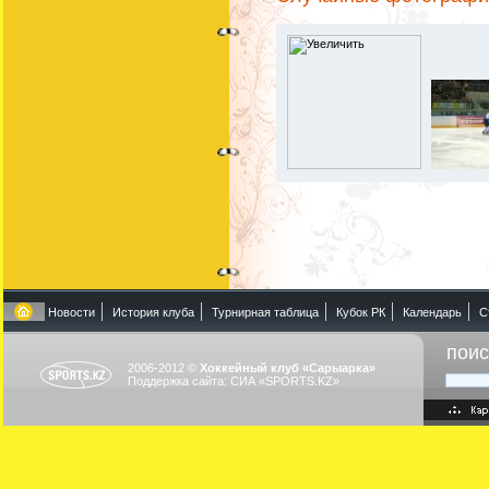
Новости
История клуба
Турнирная таблица
Кубок РК
Календарь
С
поис
2006-2012 ©
Хоккейный клуб «Сарыарка»
Поддержка сайта:
СИА «SPORTS.KZ»