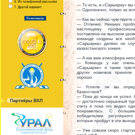
6. Из телефонной рассылки
— То есть, в «Сарыарку» вы
7. Другой вариант
— Однозначно, только за зо
— Как вы сейчас чувствуете 
— Отлично. Никаких проб
настоящему профессион
поставлена на высоком уровн
команде созданы все нео
«Сарыарка» далеко не слу
казахстанского хоккея.
— А как вам атмосфера неп
— Команда у нас очень
«Сарыарке» я также чувс
других новичков приняли
хорошо.
— Успели ли вы опреде
Казахстана?
— Пока до конца не успел. 
Партнёры ВХЛ
— достаточно серьезный тур
счету я пока что видел о
понравилась. С больш
победителем регулярног
которые пройдут в эти выход
— Уже совсем скоро старт