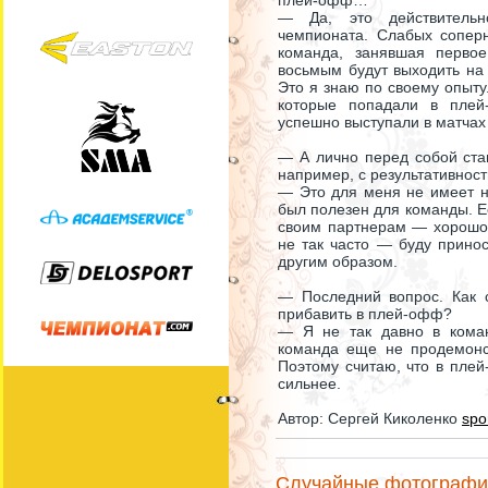
плей-офф…
— Да, это действительн
чемпионата. Слабых сопер
команда, занявшая перво
восьмым будут выходить на 
Это я знаю по своему опыту.
которые попадали в плей
успешно выступали в матчах 
— А лично перед собой став
например, с результативнос
— Это для меня не имеет ни
был полезен для команды. Ес
своим партнерам — хорошо.
не так часто — буду принос
другим образом.
— Последний вопрос. Как 
прибавить в плей-офф?
— Я не так давно в коман
команда еще не продемонст
Поэтому считаю, что в пле
сильнее.
Автор: Сергей Киколенко
spo
Случайные фотографи