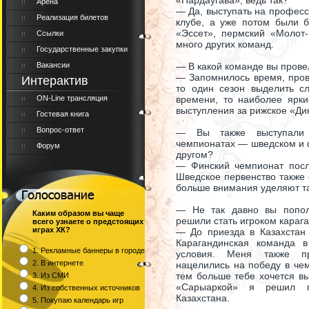
«Пардаугава», ведь так?
Арена
— Да, выступать на професс
Реализация билетов
клубе, а уже потом были 
«Эссет», пермский «Молот
Ссылки
много других команд.
Государственные закупки
Вакансии
— В какой команде вы пров
— Запомнилось время, пров
Интерактив
то один сезон выделить с
ON-Line трансляция
времени, то наиболее ярки
выступления за рижское «Ди
Гостевая книга
Вопрос-ответ
— Вы также выступали 
чемпионатах — шведском и ф
Форум
другом?
— Финский чемпионат пос
Шведское первенство также 
больше внимания уделяют та
— Не так давно вы попол
Каким образом вы чаще
решили стать игроком караг
всего узнаете о предстоящих
играх ХК?
— До приезда в Казахстан
Карагандинская команда 
1. Рекламные баннеры в городе
условия. Меня также пр
2. В интернете
нацелились на победу в че
тем больше тебе хочется вы
3. Из СМИ
«Сарыаркой» я решил п
4. Из собственных источников
Казахстана.
5. Покупаю календарь игр