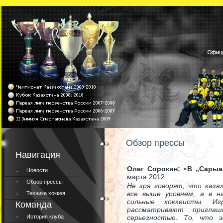
Обзор прессы
Навигация
Олег Сорокин: «В „Сарыа
Новости
марта 2012
Обзор прессы
Не зря говорят, что каз
все выше уровнем, а в н
Техника хоккея
сильные хоккеисты. Иг
Команда
рассматривают пригла
История клуба
серьезностью. То, что 