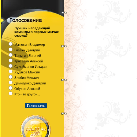
Лучший нападающий
команды в первых матчах
сезона?
Матюхин Владимир
Главюк Дмитрий
Таныгин Евгений
Красавин Алексей
Сулейманов Ильдар
Худяков Максим
Злобин Михаил
Демиденко Дмитрий
Обухов Алексей
Кто - то другой...