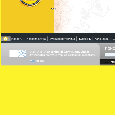
Новости
История клуба
Турнирная таблица
Кубок РК
Календарь
С
поис
2006-2008 ©
Хоккейный клуб «Сары Арка»
Разработка сайта: Интернет-компания «Creatida»
Наверх