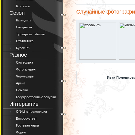
Контакты
Случайные фотографи
Сезон
Календарь
Соперники
Турнирные таблицы
Статистика
Кубок РК
Разное
Символика
Фотогалерея
Чер-лидеры
Иван Полошков:
Арена
Ссылки
Государственные закупки
Интерактив
ON-Line трансляция
Вопрос-ответ
Гостевая книга
Форум