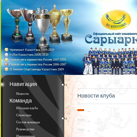
Навигация
Новости
Новости клуба
Команда
История клуба
...
Спонсоры
...
Состав команды
Руководство
...
Именинники