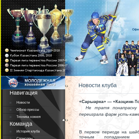
Новости клуба
Навигация
«Сарыарка» — «Казцинк-То
Новости
Не тратя понапрасну 
Обзор прессы
переиграла фарм усть-каме
Техника хоккея
Команда
История клуба
В первом периоде на шайб
точным попаданием К
Спонсоры