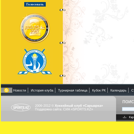
Новости
История клуба
Турнирная таблица
Кубок РК
Календарь
С
поис
2006-2012 ©
Хоккейный клуб «Сарыарка»
Поддержка сайта: СИА «SPORTS.KZ»