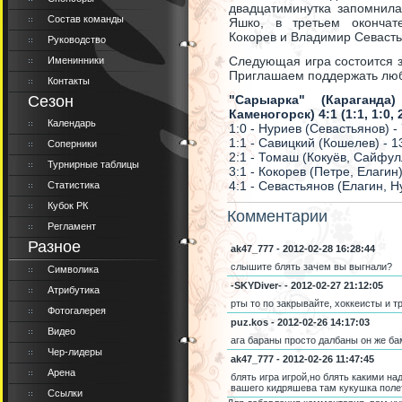
двадцатиминутка запомнил
Состав команды
Яшко, в третьем окончат
Кокорев и Владимир Севасть
Руководство
Следующая игра состоится за
Именинники
Приглашаем поддержать лю
Контакты
Сезон
"Сарыарка" (Караганда)
Каменогорск) 4:1 (1:1, 1:0, 
Календарь
1:0 - Нуриев (Севастьянов) -
1:1 - Савицкий (Кошелев) - 1
Соперники
2:1 - Томаш (Кокуёв, Сайфул
Турнирные таблицы
3:1 - Кокорев (Петре, Елагин)
4:1 - Севастьянов (Елагин, Н
Статистика
Кубок РК
Комментарии
Регламент
Разное
ak47_777 - 2012-02-28 16:28:44
слышите блять зачем вы выгнали?
Символика
-SKYDiver- - 2012-02-27 21:12:05
Атрибутика
рты то по закрывайте, хоккеисты и т
Фотогалерея
puz.kos - 2012-02-26 14:17:03
Видео
ага бараны просто далбаны он же ба
Чер-лидеры
ak47_777 - 2012-02-26 11:47:45
Арена
блять игра игрой,но блять какими н
вашего кидряшева там кукушка поле
Ссылки