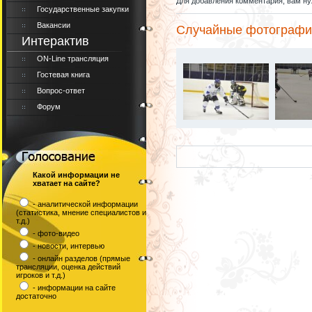
Для добавления комментария, вам ну
Государственные закупки
Вакансии
Случайные фотографи
Интерактив
ON-Line трансляция
Гостевая книга
Вопрос-ответ
Форум
Какой информации не
хватает на сайте?
- аналитической информации
(статистика, мнение специалистов и
т.д.)
- фото-видео
- новости, интервью
- онлайн разделов (прямые
трансляции, оценка действий
игроков и т.д.)
- информации на сайте
достаточно