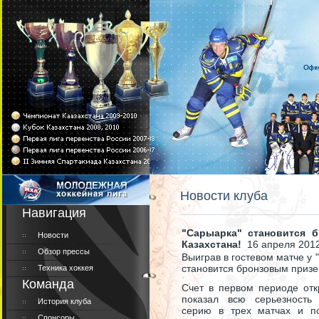
Новости клуба
Навигация
"Сарыарка" становится 
Новости
Казахстана!
16 апреля 201
Обзор прессы
Выиграв в гостевом матче у 
становится бронзовым призе
Техника хоккея
Команда
Счет в первом периоде отк
показал всю серьезность
История клуба
серию в трех матчах и п
Спонсоры