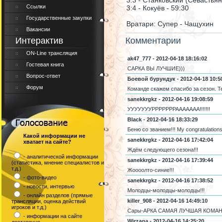
3:3 - Станковский (Севастьян
Ссылки
3:4 - Кокуёв - 59:30
Государственные закупки
Вратари: Супер - Чащухин
Вакансии
Интерактив
Комментарии
ON-Line трансляция
ak47_777 - 2012-04-18 18:16:02
Гостевая книга
САРКА ВЫ ЛУЧШИЕ)))
Вопрос-ответ
Боевой бурундук - 2012-04-18 10:5
Форум
Команде скажем спасибо за сезон. Т
sanekkrgkz - 2012-04-16 19:08:59
УУУУУУУРРРРРРРААААААА!!!!!!!
Black - 2012-04-16 18:33:29
Беню со званием!!! My congratulations,
Какой информации не
sanekkrgkz - 2012-04-16 17:42:04
хватает на сайте?
Ждём следующего сезона!!!
- аналитической информации
sanekkrgkz - 2012-04-16 17:39:44
(статистика, мнение специалистов и
т.д.)
Жоооолто-синие!!!
- фото-видео
sanekkrgkz - 2012-04-16 17:38:52
- новости, интервью
Молодцы-молодцы-молодцы!!!
- онлайн разделов (прямые
killer_908 - 2012-04-16 14:49:10
трансляции, оценка действий
игроков и т.д.)
Сары-АРКА САМАЯ ЛУЧШАЯ КОМАН
- информации на сайте
Wirzaga - 2012-04-16 14:25:20