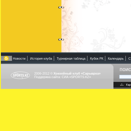
Новости
История клуба
Турнирная таблица
Кубок РК
Календарь
С
поис
2006-2012 ©
Хоккейный клуб «Сарыарка»
Поддержка сайта: СИА «SPORTS.KZ»