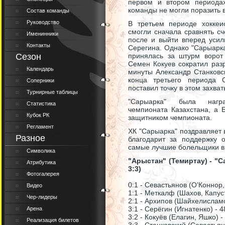
первом и втором периода
команды не могли поразить в
Состав команды
Руководство
В третьем периоде хоккеи
смогли сначала сравнять сч
Именинники
после и выйти вперед уси
Контакты
Серегина. Однако "Сарыарка"
Сезон
принялась за штурм ворот 
Семен Кокуев сократил разр
Календарь
минуты Александр Станковск
конца третьего периода 
Соперники
поставил точку в этом захв
Турнирные таблицы
"Сарыарка" была нагр
Статистика
чемпионата Казахстана, а
Кубок РК
защитником чемпионата.
Регламент
ХК "Сарыарка" поздравляет 
Разное
благодарит за поддержку 
самые лучшие болельщики в
Символика
"Арыстан" (Темиртау) - "Са
Атрибутика
3:3)
Фотогалерея
0:1 - Севастьянов (О'Коннор,
Видео
1:1 - Меткалф (Шахов, Капуст
Чер-лидеры
2:1 - Архипов (Шайхелисламо
3:1 - Серёгин (Игнатенко) - 4
Арена
3:2 - Кокуёв (Елагин, Яшко) -
Реализация билетов