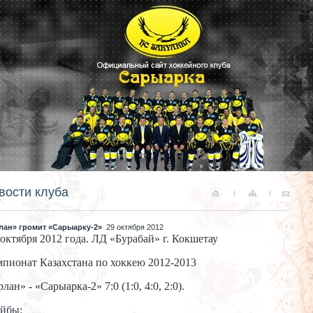
вости клуба
лан» громит «Сарыарку-2»
29 октября 2012
 октября 2012 года. ЛД «Бурабай» г. Кокшетау
пионат Казахстана по хоккею 2012-2013
лан» - «Сарыарка-2» 7:0 (1:0, 4:0, 2:0).
йбы: