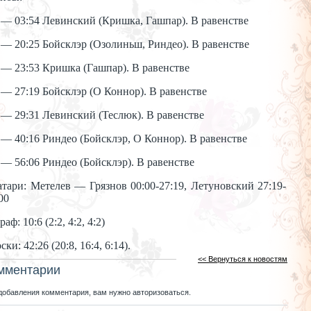
 — 03:54 Левинский (Кришка, Гашпар). В равенстве
 — 20:25 Бойсклэр (Озолиньш, Риндео). В равенстве
 — 23:53 Кришка (Гашпар). В равенстве
 — 27:19 Бойсклэр (О Коннор). В равенстве
 — 29:31 Левинский (Теслюк). В равенстве
 — 40:16 Риндео (Бойсклэр, О Коннор). В равенстве
 — 56:06 Риндео (Бойсклэр). В равенстве
тари: Метелев — Грязнов 00:00-27:19, Летуновский 27:19-
00
аф: 10:6 (2:2, 4:2, 4:2)
ски: 42:26 (20:8, 16:4, 6:14).
<< Вернуться к новостям
мментарии
добавления комментария, вам нужно авторизоваться.