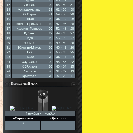
11
Буран
19
63 - 51
31
12
Дизель
20
56 - 50
31
13
Ариада-Акпарс
19
61 - 58
30
14
ХК Саров
21
59 - 56
29
15
Титан
19
44 - 52
28
16
Молот-Прикамье
19
47 - 46
28
17
Казцинк-Торпедо
20
52 - 48
28
18
Кубань
19
49 - 45
27
19
Лада
19
55 - 55
27
20
Челмет
19
49 - 50
26
21
Юность-Минск
20
46 - 49
26
22
ТХК
20
55 - 65
25
23
Сокол
20
44 - 57
23
24
Зауралье
20
46 - 58
22
25
ХК Рязань
20
46 - 84
15
26
Ижсталь
20
31 - 62
13
27
Кристалл
20
37 - 75
11
Предыдущий матч
4 ноября - 4 ноября
«Сарыарка»
«Дизель »
3
1
-
-