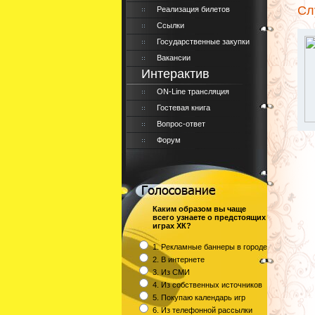
Сл
Реализация билетов
Ссылки
Государственные закупки
Вакансии
Интерактив
ON-Line трансляция
Гостевая книга
Вопрос-ответ
Форум
Каким образом вы чаще
всего узнаете о предстоящих
играх ХК?
1. Рекламные баннеры в городе
2. В интернете
3. Из СМИ
4. Из собственных источников
5. Покупаю календарь игр
6. Из телефонной рассылки