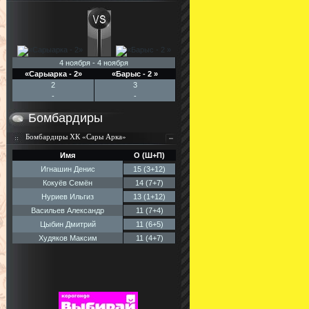
4 ноября - 4 ноября
«Сарыарка - 2»
«Барыс - 2 »
2
3
-
-
Бомбардиры
Бомбардиры ХК «Сары Арка»
Имя
О (Ш+П)
Игнашин Денис
15 (3+12)
Кокуёв Семён
14 (7+7)
Нуриев Ильгиз
13 (1+12)
Васильев Александр
11 (7+4)
Цыбин Дмитрий
11 (6+5)
Худяков Максим
11 (4+7)