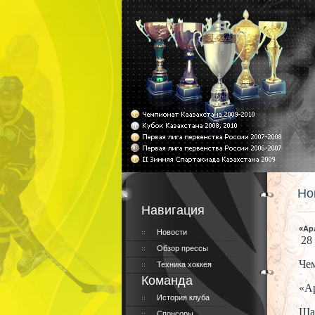
Но
Навигация
«Ар
Новости
28
Обзор прессы
Чем
Техника хоккея
Команда
«Ар
История клуба
Ша
Спонсоры