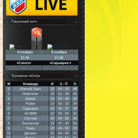
Следующий матч
8 ноября - 8 ноября
17:30
17:30
«Сокол»
«Сарыарка »
-
-
Турнирная таблица
М
Команда
И
З - П
О
1
Южный Урал
20
59 - 30
48
2
Нефтяник
18
61 - 38
40
3
Ермак
19
59 - 49
39
4
Рубин
19
50 - 30
39
5
Сарыарка
20
51 - 37
38
6
ХК ВМФ
20
59 - 55
36
7
Спутник
20
64 - 50
36
8
Локомотив
19
47 - 40
34
9
Торос
20
46 - 50
33
10
Динамо
21
64 - 60
32