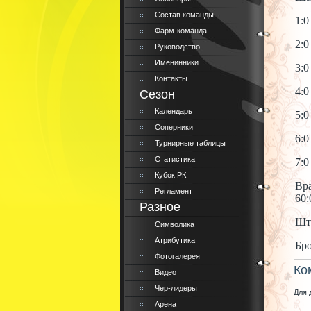
Состав команды
1:0
Фарм-команда
2:0
Руководство
Именинники
3:0
Контакты
4:0
Сезон
Календарь
5:0
Соперники
6:0
Турнирные таблицы
Статистика
7:0
Кубок РК
Вра
Регламент
60:
Разное
Штр
Символика
Атрибутика
Бро
Фотогалерея
Ко
Видео
Чер-лидеры
Для 
Арена