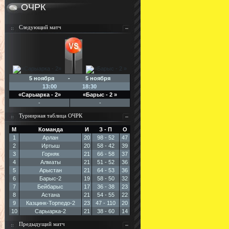
ОЧРК
Следующий матч
5 ноября - 5 ноября
13:00
18:30
«Сарыарка - 2»
«Барыс - 2 »
-
-
Турнирная таблица ОЧРК
М
Команда
И
З - П
О
1
Арлан
20
98 - 52
47
2
Иртыш
20
58 - 42
39
3
Горняк
21
66 - 58
37
4
Алматы
21
51 - 52
36
5
Арыстан
21
64 - 53
36
6
Барыс-2
19
58 - 50
32
7
Бейбарыс
17
36 - 38
23
8
Астана
21
54 - 55
22
9
Казцинк-Торпедо-2
23
47 - 110
20
10
Сарыарка-2
21
38 - 60
14
Предыдущий матч