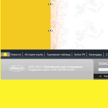
Новости
История клуба
Турнирная таблица
Кубок РК
Календарь
С
поис
2006-2012 ©
Хоккейный клуб «Сарыарка»
Поддержка сайта: СИА «SPORTS.KZ»