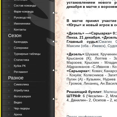
установлением нового 
Состав команды
декабря в матче с вороне
Фарм-команда
Руководство
В матче принял участие
Именинники
«Югры» и новый игрок в с
Контакты
«Дизель» —«Сарыарка» 0:1 (0
Сезон
Пенза. 21 декабря. «Дизел
Главный судья:
Смагин С
Календарь
Максим (оба - Ижевск), Суд
Соперники
«Дизель»
:
Шукаев; Кручинин 
Турнирные таблицы
Крысанов (К); Лоптев - З
Статистика
Марзоев; Крыскин - Младин
Кубок РК
Абдрахманов –С.Иванов - Ко
«Сарыарка»:
Ковач; Канарс
Регламент
- Кокуёв; Колесников - Заги
Разное
Пугин (А) - Кузьмин, Нуриев
- Громов, Лиханец, Ан.Васил
Символика
Атрибутика
Решающий буллит
:
Малюшк
ШТРАФ
: 6 (Чесалин– 2, Мла
Фотогалерея
4, Данилин– 2, Осипов – 2, 
Видео
Чер-лидеры
Арена
Пресс-конференция