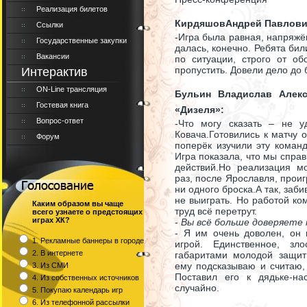
Реализация билетов
КирдяшовАндрей Павлович
Ссылки
-Игра была равная, напряжё
Государственные закупки
далась, конечно. Ребята бил
Вакансии
по ситуации, строго от о
пропустить. Довели дело до 
Интерактив
ON-Line трансляция
Бульин Владислав Алекс
Гостевая книга
«Дизеля»:
Вопрос-ответ
-Что могу сказать – не у
Ковача.Готовились к матчу о
Форум
поперёк изучили эту команд
Игра показала, что мы спра
действий.Но реализация мо
раз, после Ярославля, прои
ни одного броска.А так, заб
не выиграть. Но работой ко
Каким образом вы чаще
труд всё перетрут.
всего узнаете о предстоящих
играх ХК?
- Вы всё больше доверяете
- Я им очень доволен, он 
1. Рекламные баннеры в городе
игрой. Единственное, зл
2. В интернете
габаритами молодой защит
ему подсказываю и считаю, 
3. Из СМИ
Поставил его к дядьке-на
4. Из собственных источников
случайно.
5. Покупаю календарь игр
6. Из телефонной рассылки