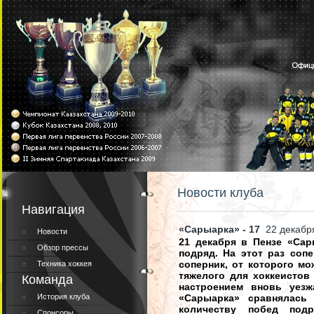
Новости клуба
Навигация
«Сарыарка» - 17
22 декабр
Новости
21 декабря в Пензе «Сар
Обзор прессы
подряд. На этот раз соп
соперник, от которого мо
Техника хоккея
тяжелого для хоккеистов
Команда
настроением вновь уезж
История клуба
«Сарыарка» сравнялась
количеству побед под
Спонсоры