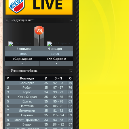
Следующий матч
4 января - 4 января
19:00
19:00
«Сарыарка»
«ХК Саров »
-
-
Турнирная таблица
М
Команда
И
З - П
О
1
Сарыарка
35
92 - 53
79
2
Рубин
35
97 - 57
76
3
Торос
34
93 - 73
66
4
Южный Урал
35
82 - 65
64
5
Ермак
35
95 - 78
63
6
Нефтяник
35
105 - 81
62
7
Локомотив
35
81 - 72
62
8
Спутник
35
115 - 94
59
9
Молот-Прикамье
33
93 - 88
57
10
Буран
35
104 - 92
57