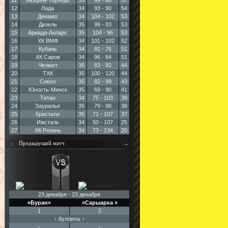
11
Казцинк-Торпедо
35
99 - 80
57
12
Лада
34
93 - 90
54
13
Динамо
34
104 - 102
53
14
Дизель
35
99 - 83
53
15
Ариада-Акпарс
35
104 - 96
53
16
ХК ВМФ
34
101 - 102
52
17
Кубань
34
81 - 76
51
18
ХК Саров
34
96 - 84
51
19
Челмет
35
83 - 92
44
20
ТХК
35
100 - 120
44
21
Сокол
35
82 - 99
43
22
Юность-Минск
35
69 - 90
41
23
Титан
34
75 - 103
39
24
Зауралье
35
79 - 98
38
25
Кристалл
35
71 - 107
37
26
Ижсталь
34
50 - 107
25
27
ХК Рязань
34
73 - 134
20
Предыдущий матч
23 декабря - 23 декабря
«Буран»
«Сарыарка »
1
2
↑ буллиты ↑
-
-