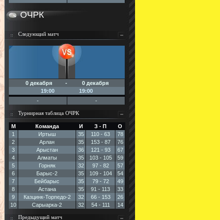
ОЧРК
Следующий матч
0 декабря - 0 декабря
19:00
19:00
-
-
Турнирная таблица ОЧРК
М
Команда
И
З - П
О
1
Иртыш
35
110 - 63
78
2
Арлан
35
153 - 87
76
3
Арыстан
36
121 - 93
67
4
Алматы
35
103 - 105
59
5
Горняк
32
97 - 82
57
6
Барыс-2
35
109 - 104
54
7
Бейбарыс
35
79 - 72
49
8
Астана
35
91 - 113
33
9
Казцинк-Торпедо-2
32
66 - 153
26
10
Сарыарка-2
32
54 - 111
14
Предыдущий матч