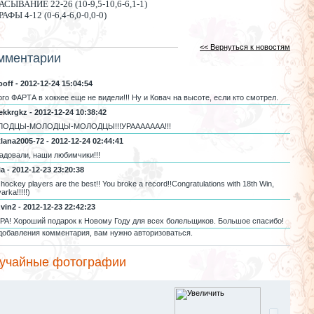
АСЫВАНИЕ 22-26 (10-9,5-10,6-6,1-1)
АФЫ 4-12 (0-6,4-6,0-0,0-0)
<< Вернуться к новостям
мментарии
ooff - 2012-12-24 15:04:54
ого ФАРТА в хоккее еще не видели!!! Ну и Ковач на высоте, если кто смотрел.
ekkrgkz - 2012-12-24 10:38:42
ОДЦЫ-МОЛОДЦЫ-МОЛОДЦЫ!!!УРААААААА!!!
tlana2005-72 - 2012-12-24 02:44:41
адовали, наши любимчики!!!
a - 2012-12-23 23:20:38
hockey players are the best!! You broke a record!!Congratulations with 18th Win,
arka!!!!!)
vin2 - 2012-12-23 22:42:23
РА! Хороший подарок к Новому Году для всех болельщиков. Большое спасибо!
добавления комментария, вам нужно авторизоваться.
учайные фотографии