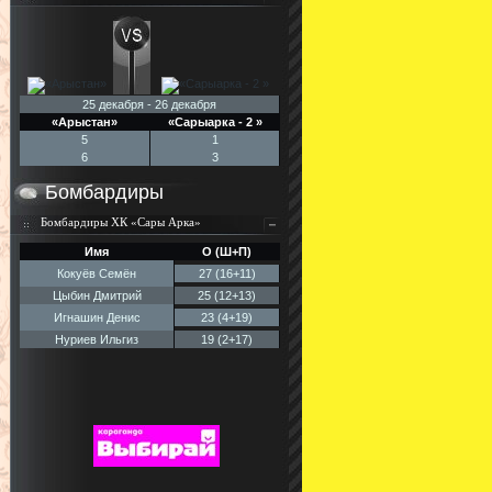
25 декабря - 26 декабря
«Арыстан»
«Сарыарка - 2 »
5
1
6
3
Бомбардиры
Бомбардиры ХК «Сары Арка»
Имя
О (Ш+П)
Кокуёв Семён
27 (16+11)
Цыбин Дмитрий
25 (12+13)
Игнашин Денис
23 (4+19)
Нуриев Ильгиз
19 (2+17)