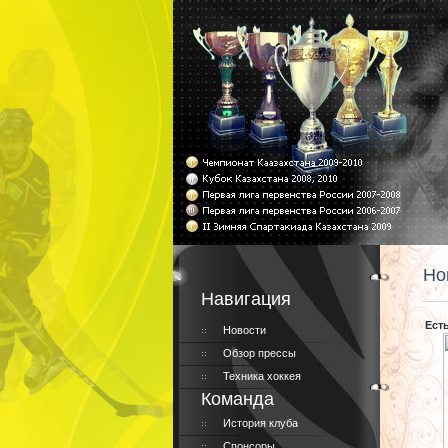
Но
Навигация
Ест
Новости
Обзор прессы
Техника хоккея
Команда
История клуба
Спонсоры