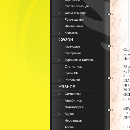
Состав команды
Фарм-команда
Руководство
Именинники
Контакты
Сезон
Календарь
Сар
Соперники
нов
На 
Турнирные таблицы
23 
Статистика
«БУ
Кубок РК
(0-0
Регламент
ША
ИГО
Разное
29.
Символика
ОС
65
Атрибутика
Фотогалерея
ВР
ГЛ.
Видео
ЛИ
Чер-лидеры
БРО
Арена