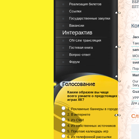
ВБР
Реализация билетов
ШТР
Ссылки
Государственные закупки
Ко
Вакансии
Интерактив
Jac
ON-Line трансляция
Так
Гостевая книга
san
Вопрос-ответ
МОЛ
Форум
sve
Пор
Mari
Our 
Sary
Guz
Каким образом вы чаще
всего узнаете о предстоящих
УРР
играх ХК?
Для 
1. Рекламные баннеры в городе
2. В интернете
Сл
3. Из СМИ
4. Из собственных источников
5. Покупаю календарь игр
6. Из телефонной рассылки